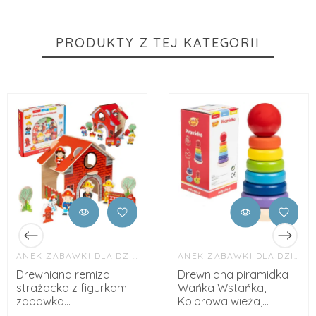
PRODUKTY Z TEJ KATEGORII
ANEK ZABAWKI DLA DZIECI
ANEK ZABAWKI DLA DZIECI
Drewniana remiza
Drewniana piramidka
strażacka z figurkami -
Wańka Wstańka,
zabawka...
Kolorowa wieża,...