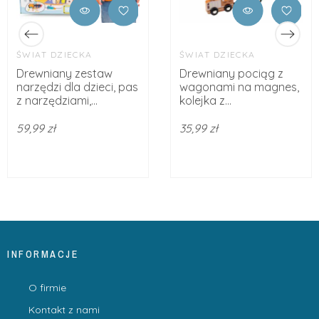
ŚWIAT DZIECKA
ŚWIAT DZIECKA
Drewniany zestaw
Drewniany pociąg z
narzędzi dla dzieci, pas
wagonami na magnes,
z narzędziami,...
kolejka z...
59,99 zł
35,99 zł
INFORMACJE
O firmie
Kontakt z nami