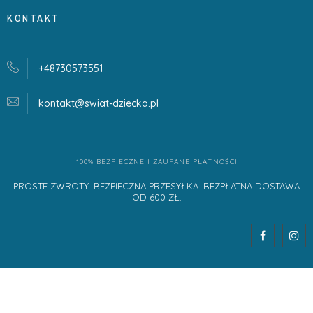
KONTAKT
+48730573551
kontakt@swiat-dziecka.
pl
100% BEZPIECZNE I ZAUFANE PŁATNOŚCI
PROSTE ZWROTY. BEZPIECZNA PRZESYŁKA. BEZPŁATNA DOSTAWA
OD 600 ZŁ.