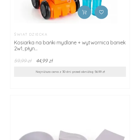
ŚWIAT DZIECKA
Kosiarka na bańki mydlane + wytwornica baniek
2w1, płyn...
59,99 zł
44,99 zł
Najniższa cena z 30 dni przed obniżką: 56.99 zł