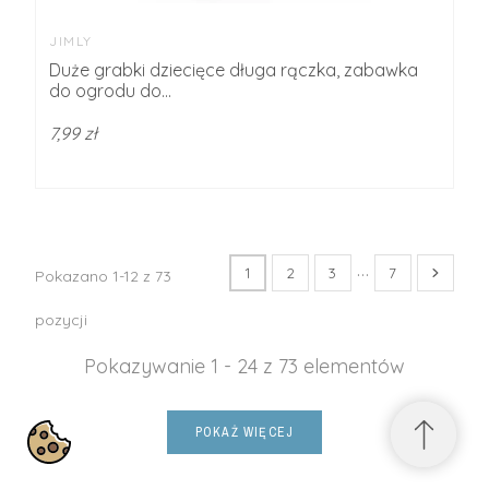
JIMLY
Duże grabki dziecięce długa rączka, zabawka
do ogrodu do...
7,99 zł
…
1
2
3
7
Pokazano 1-12 z 73
pozycji
Pokazywanie 1 - 24 z 73 elementów
POKAŻ WIĘCEJ