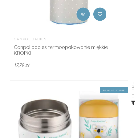
CANPOL BABIES
Canpol babies termoopakowanie miękkie
KROPKI
17,79 zł
FILTRUJ
BRAK NA STANIE