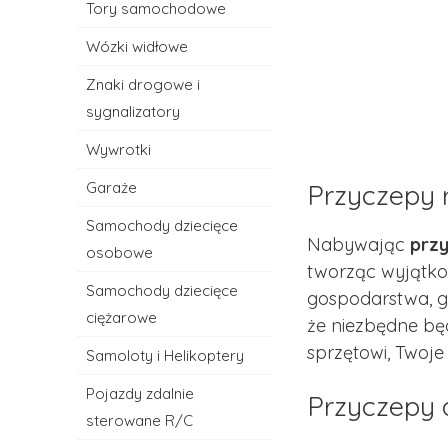
Tory samochodowe
Wózki widłowe
Znaki drogowe i
sygnalizatory
Wywrotki
Garaże
Przyczepy r
Samochody dziecięce
Nabywając
przy
osobowe
tworząc wyjątko
Samochody dziecięce
gospodarstwa, gd
ciężarowe
że niezbędne będ
sprzętowi, Twoj
Samoloty i Helikoptery
Pojazdy zdalnie
Przyczepy d
sterowane R/C