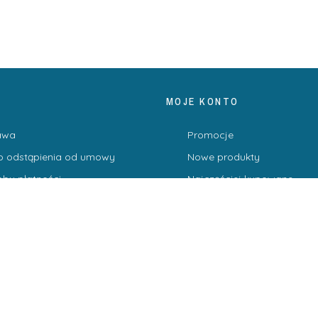
MOJE KONTO
awa
Promocje
o odstąpienia od umowy
Nowe produkty
by płatności
Najczęściej kupowane
lamin
Moje konto
yka prywatności
STAWA OD 600 ZŁ.