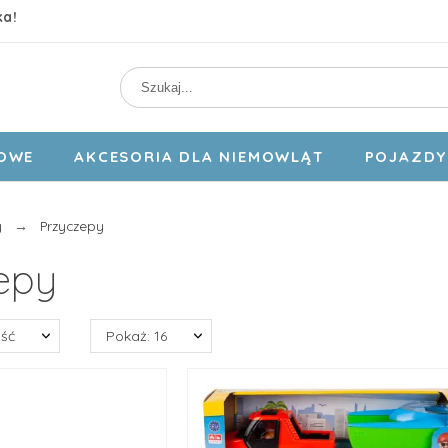
ka!
DOWE
AKCESORIA DLA NIEMOWLĄT
POJAZDY 
y
Przyczepy
epy
ość
Pokaż: 16