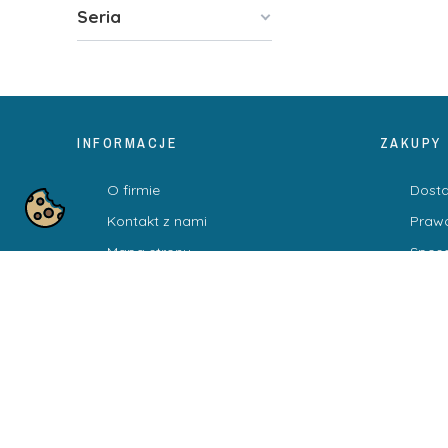
Seria
INFORMACJE
ZAKUPY
O firmie
Dost
Kontakt z nami
Praw
Mapa strony
Sposo
Blog
Regu
Polit
100% BEZPIECZNE I ZAUFANE PŁATNOŚCI
PROSTE ZWROTY. BEZPIECZNA PRZESYŁKA. BEZPŁATNA DO