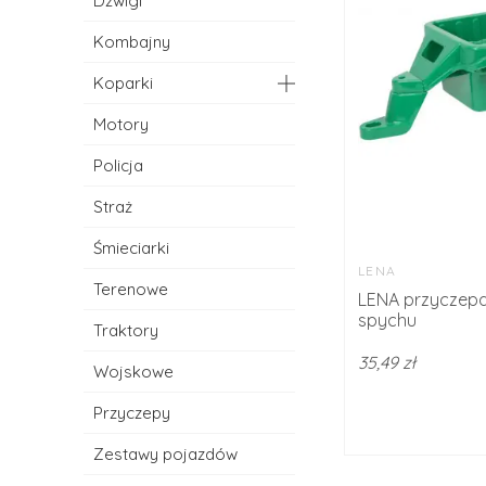
Dźwigi
Kombajny
Koparki
Motory
Policja
Straż
Śmieciarki
LENA
Terenowe
LENA przyczepa
spychu
Traktory
35,49 zł
Wojskowe
Przyczepy
Zestawy pojazdów