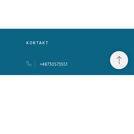
KONTAKT
+48730573551
kontakt@swiat-dziecka.
pl