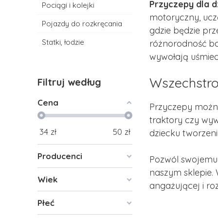
Przyczepy dla d
Pociągi i kolejki
motoryczny, uczą
Pojazdy do rozkręcania
gdzie będzie pr
Statki, łodzie
różnorodność ba
wywołają uśmiec
Wszechstro
Filtruj według
Cena
Przyczepy można
traktory czy wyw
34
zł
50
zł
dziecku tworzeni
Producenci
Pozwól swojemu 
naszym sklepie. 
Wiek
angażującej i ro
Płeć