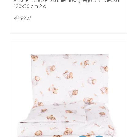
Pościel do łóżeczka niemowlęcego dla dziecka
120x90 cm 2 el.
42,99 zł