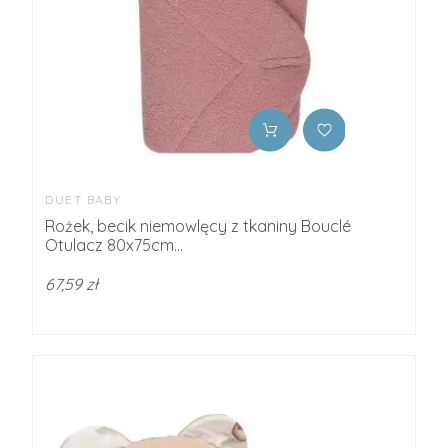
DUET BABY
Rożek, becik niemowlęcy z tkaniny Bouclé
Otulacz 80x75cm...
67,59 zł