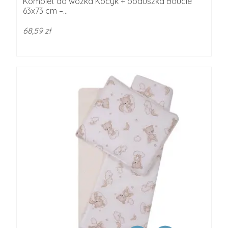
Komplet do wózka Kocyk + poduszka Bouclé
63x73 cm –...
68,59 zł