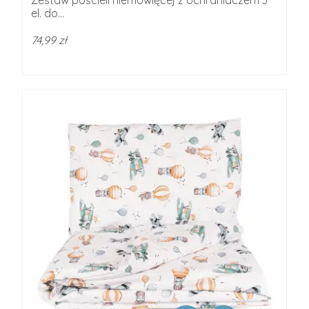
Zestaw pościeli niemowlęcej z ochraniaczem 3
el. do...
74,99 zł