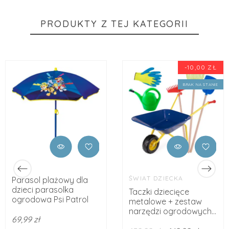
PRODUKTY Z TEJ KATEGORII
-10,00 ZŁ
BRAK NA STANIE
ŚWIAT DZIECKA
Parasol plażowy dla
dzieci parasolka
Taczki dziecięce
ogrodowa Psi Patrol
metalowe + zestaw
narzędzi ogrodowych...
69,99 zł