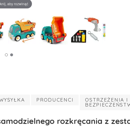
iknij, aby rozwinąć
WYSYŁKA
PRODUCENCI
OSTRZEŻENIA I
BEZPIECZEŃST
amodzielnego rozkręcania z zes