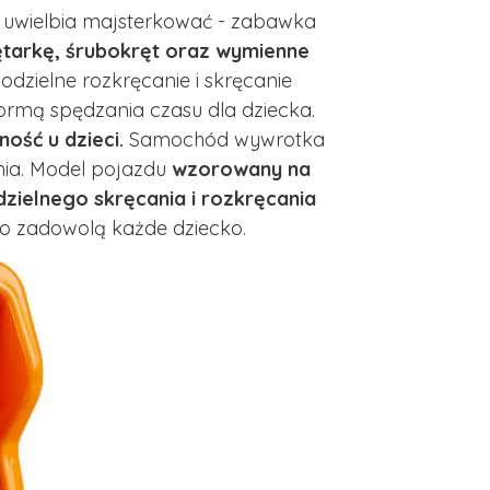
e uwielbia majsterkować - zabawka
ętarkę, śrubokręt oraz wymienne
dzielne rozkręcanie i skręcanie
ormą spędzania czasu dla dziecka.
ość u dzieci.
Samochód wywrotka
nia. Model pojazdu
wzorowany na
elnego skręcania i rozkręcania
o zadowolą każde dziecko.