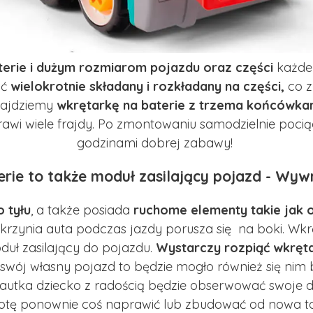
erie i dużym rozmiarom pojazdu oraz części
każde 
yć
wielokrotnie składany i rozkładany na części,
co z
najdziemy
wkrętarkę na baterie z trzema końcówka
awi wiele frajdy. Po zmontowaniu samodzielnie pociąg
godzinami dobrej zabawy!
rie to także moduł zasilający pojazd - Wyw
 tyłu
, a także posiada
ruchome elementy takie jak o
zynia auta podczas jazdy porusza się na boki. Wkrę
duł zasilający do pojazdu.
Wystarczy rozpiąć wkręta
i swój własny pojazd to będzie mogło również się ni
autka dziecko z radością będzie obserwować swoje d
hotę ponownie coś naprawić lub zbudować od nowa t