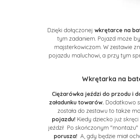
Dzięki dołączonej
wkrętarce na bat
tym zadaniem. Pojazd może b
majsterkowiczom. W zestawie z
pojazdu maluchowi, a przy tym spr
Wkrętarka na bate
Ciężarówka jeździ do przodu i do
załadunku towarów.
Dodatkowo skr
została do zestawu to także mo
pojazdu!
Kiedy dziecko już skręc
jeździ! Po skończonym "montażu" 
porusza!
A, gdy będzie miał oc