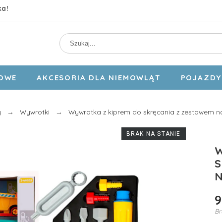
ka!
DOWE
AKCESORIA DLA NIEMOWLĄT
POJAZDY 
y
Wywrotki
Wywrotka z kiprem do skręcania z zestawem na
BRAK NA STANIE
W
S
N
9
Br