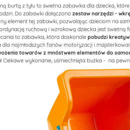
 burtą z tyłu to świetna zabawka dla dziecka, któr
godzin. Do zabawki dołączono
zestaw narzędzi - wkr
ny element tej zabawki, pozwalając dzieciom na samo
rdynację ruchową i wzrokową dziecka jest świetną f
cania to zabawka, która doskonale
pobudzi kreatywn
a dla najmłodszych fanów motoryzacji i majsterkowa
wożenia towarów z mnóstwem elementów do samodzi
! Ciekawe wykonanie, uśmiechnięta buźka - na pewn