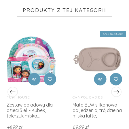
PRODUKTY Z TEJ KATEGORII
BRAK NA STANIE
FUN HOUSE
CANPOL BABIES
Zestaw obiadowy dla
Mata BLW silikonowa
dzieci 3 el. - Kubek,
do jedzenia, trójdzielna
talerzyk miska...
miska latte,...
44,99 zł
69,99 zł