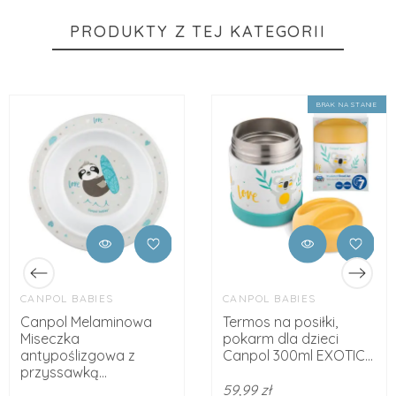
PRODUKTY Z TEJ KATEGORII
BRAK NA STANIE
CANPOL BABIES
CANPOL BABIES
Canpol Melaminowa
Termos na posiłki,
Miseczka
pokarm dla dzieci
antypoślizgowa z
Canpol 300ml EXOTIC...
przyssawką...
59,99 zł