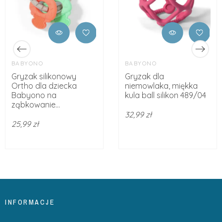
BABYONO
BABYONO
Gryzak silikonowy
Gryzak dla
Ortho dla dziecka
niemowlaka, miękka
Babyono na
kula ball silikon 489/04
ząbkowanie...
32,99 zł
25,99 zł
INFORMACJE