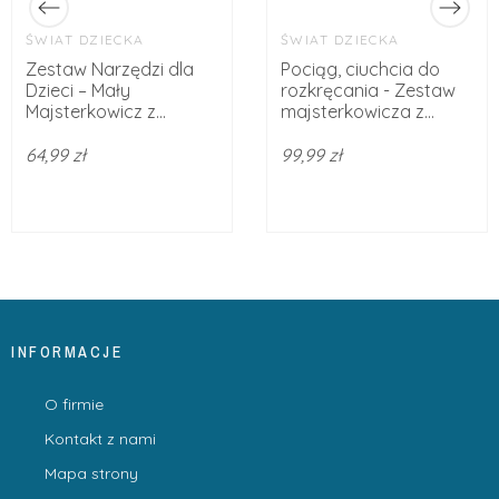
ŚWIAT DZIECKA
ŚWIAT DZIECKA
Zestaw Narzędzi dla
Pociąg, ciuchcia do
Dzieci – Mały
rozkręcania - Zestaw
Majsterkowicz z...
majsterkowicza z...
64,99 zł
99,99 zł
INFORMACJE
O firmie
Kontakt z nami
Mapa strony