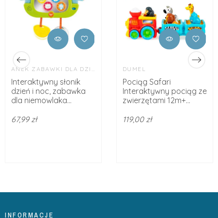
ANEK ZABAWKI DLA DZIECI
DUMEL
Interaktywny słonik
Pociąg Safari
dzień i noc, zabawka
Interaktywny pociąg ze
dla niemowlaka...
zwierzętami 12m+...
67,99 zł
119,00 zł
INFORMACJE