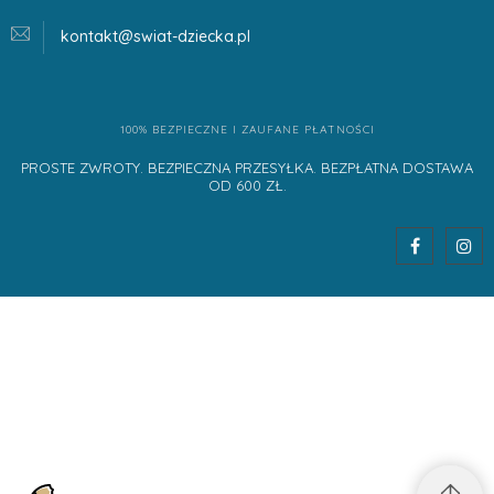
kontakt@swiat-dziecka.
pl
100% BEZPIECZNE I ZAUFANE PŁATNOŚCI
PROSTE ZWROTY. BEZPIECZNA PRZESYŁKA. BEZPŁATNA DOSTAWA
OD 600 ZŁ.