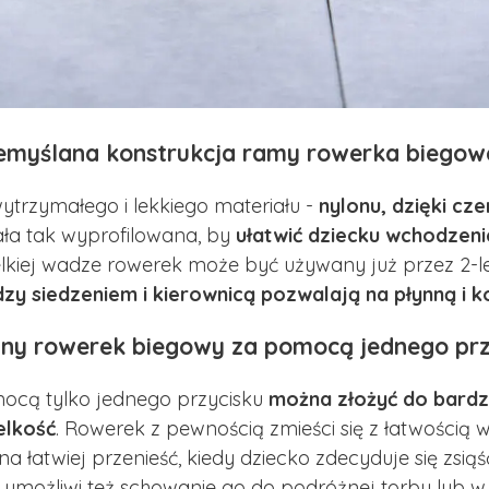
emyślana konstrukcja ramy rowerka biegow
trzymałego i lekkiego materiału -
nylonu, dzięki cze
ła tak wyprofilowana, by
ułatwić dziecku wchodzeni
lkiej wadze rowerek może być używany już przez 2-le
zy siedzeniem i kierownicą pozwalają na płynną i 
ny rowerek biegowy za pomocą jednego prz
ocą tylko jednego przycisku
można złożyć do bard
elkość
. Rowerek z pewnością zmieści się z łatwością 
a łatwiej przenieść, kiedy dziecko zdecyduje się zs
 umożliwi też schowanie go do podróżnej torby lub 