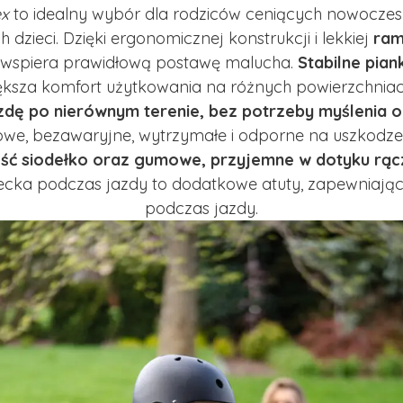
x
to idealny wybór dla rodziców ceniących nowoczesn
dzieci. Dzięki ergonomicznej konstrukcji i lekkiej
ram
 wspiera prawidłową postawę malucha.
Stabilne pia
ększa komfort użytkowania na różnych powierzchnia
zdę po nierównym terenie, bez potrzeby myślenia 
owe, bezawaryjne, wytrzymałe i odporne na uszkodz
ść siodełko oraz gumowe, przyjemne w dotyku rąc
 dziecka podczas jazdy to dodatkowe atuty, zapewnia
podczas jazdy.