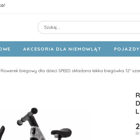
ka!
DOWE
AKCESORIA DLA NIEMOWLĄT
POJAZDY 
Rowerek biegowy dla dzieci SPEED składana lekka biegówka 12" sza
R
D
L
2
Br