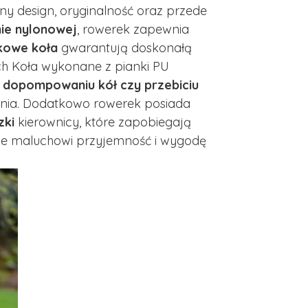
y design, oryginalność oraz przede
ie nylonowej
, rowerek zapewnia
nkowe koła
gwarantują doskonałą
ch Koła wykonane z pianki PU
o dopompowaniu kół czy przebiciu
enia. Dodatkowo rowerek posiada
zki
kierownicy, które zapobiegają
jące maluchowi przyjemność i wygodę