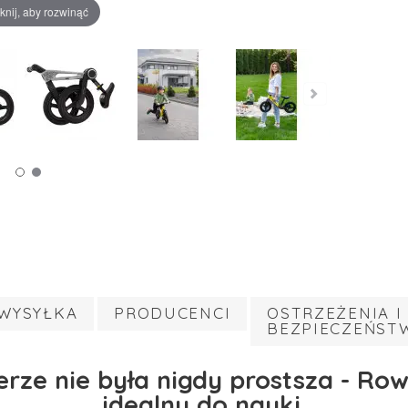
iknij, aby rozwinąć
WYSYŁKA
PRODUCENCI
OSTRZEŻENIA I
BEZPIECZEŃST
rze nie była nigdy prostsza - R
idealny do nauki.