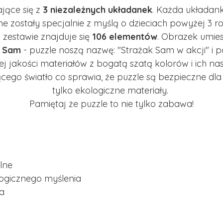
ające się z
3 niezależnych układanek
. Każda układan
ne zostały specjalnie z myślą o dzieciach powyżej 3 r
 zestawie znajduje się
106 elementów
. Obrazek umie
k Sam
- puzzle noszą nazwę: "Strażak Sam w akcji" i p
iej jakości materiałów z bogatą szatą kolorów i ich 
ego światło co sprawia, że puzzle są bezpieczne dla 
tylko ekologiczne materiały.
Pamiętaj że puzzle to nie tylko zabawa!
lne
logicznego myślenia
ka