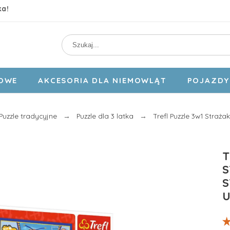
ka!
DOWE
AKCESORIA DLA NIEMOWLĄT
POJAZDY 
Puzzle tradycyjne
Puzzle dla 3 latka
Trefl Puzzle 3w1 Stra
T
S
S
U