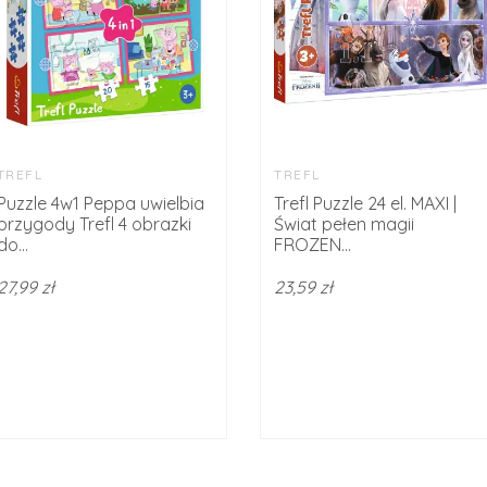
TREFL
TREFL
Puzzle 4w1 Peppa uwielbia
Trefl Puzzle 24 el. MAXI |
przygody Trefl 4 obrazki
Świat pełen magii
do...
FROZEN...
27,99 zł
23,59 zł