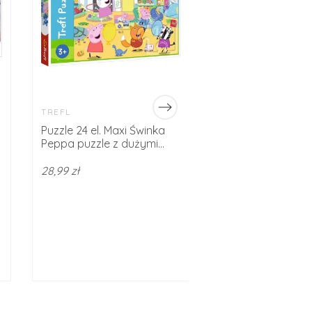
TREFL
TREFL
Puzzle 24 el. Maxi Świnka
Trefl Puzzle 30 el.
Peppa puzzle z dużymi...
przyjaciółki, puzzle
28,99 zł
14,99 zł