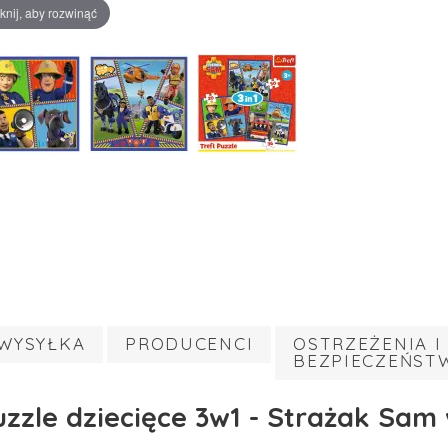
iknij, aby rozwinąć
WYSYŁKA
PRODUCENCI
OSTRZEŻENIA I
BEZPIECZEŃST
uzzle dziecięce 3w1 - Strażak Sam