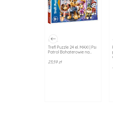
TREFL
w1 Koci domek
Trefl Puzzle 24 el. MAXI | Psi
tywności Gabby
Patrol Bohaterowie na...
...
23,59 zł