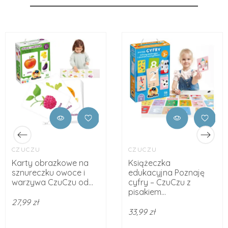
CZUCZU
CZUCZU
Karty obrazkowe na
Książeczka
sznureczku owoce i
edukacyjna Poznaję
warzywa CzuCzu od...
cyfry – CzuCzu z
pisakiem...
27,99 zł
33,99 zł