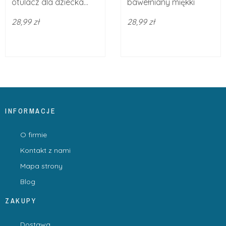
otulacz dla dziecka...
bawełniany miękki
28,99 zł
28,99 zł
INFORMACJE
O firmie
Kontakt z nami
Mapa strony
Blog
ZAKUPY
Dostawa