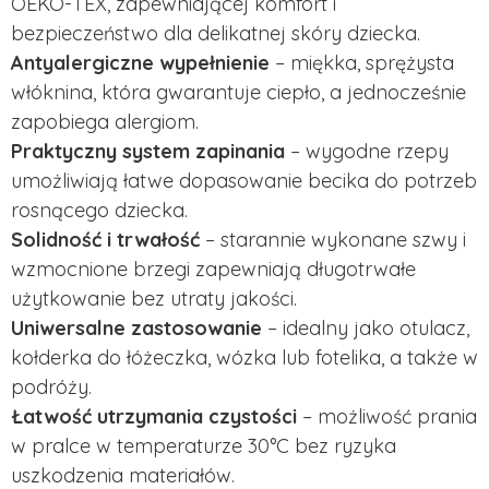
ÖEKO-TEX, zapewniającej komfort i
bezpieczeństwo dla delikatnej skóry dziecka.
Antyalergiczne wypełnienie
– miękka, sprężysta
włóknina, która gwarantuje ciepło, a jednocześnie
zapobiega alergiom.
Praktyczny system zapinania
– wygodne rzepy
umożliwiają łatwe dopasowanie becika do potrzeb
rosnącego dziecka.
Solidność i trwałość
– starannie wykonane szwy i
wzmocnione brzegi zapewniają długotrwałe
użytkowanie bez utraty jakości.
Uniwersalne zastosowanie
– idealny jako otulacz,
kołderka do łóżeczka, wózka lub fotelika, a także w
podróży.
Łatwość utrzymania czystości
– możliwość prania
w pralce w temperaturze 30°C bez ryzyka
uszkodzenia materiałów.