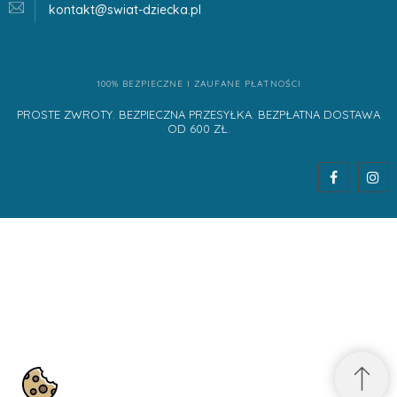
kontakt@swiat-dziecka.
pl
100% BEZPIECZNE I ZAUFANE PŁATNOŚCI
PROSTE ZWROTY. BEZPIECZNA PRZESYŁKA. BEZPŁATNA DOSTAWA
OD 600 ZŁ.