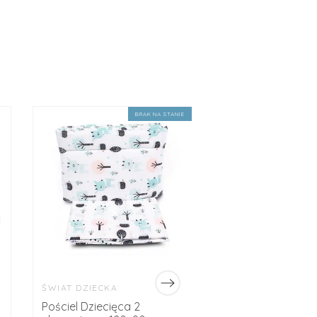
BRAK NA STANIE
ŚWIAT DZIECKA
ŚWIAT DZIECKA
Pościel Dziecięca 2
Zestaw pościeli d