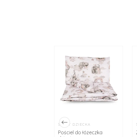
ZIECKA
ŚWIAT DZIECKA
do łóżeczka
Pościel do łóżeczka