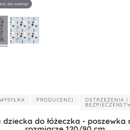
iknij, aby rozwinąć
WYSYŁKA
PRODUCENCI
OSTRZEŻENIA I
BEZPIECZEŃST
a dziecka do łóżeczka - poszewka 
rozmiarze 120/90 cm