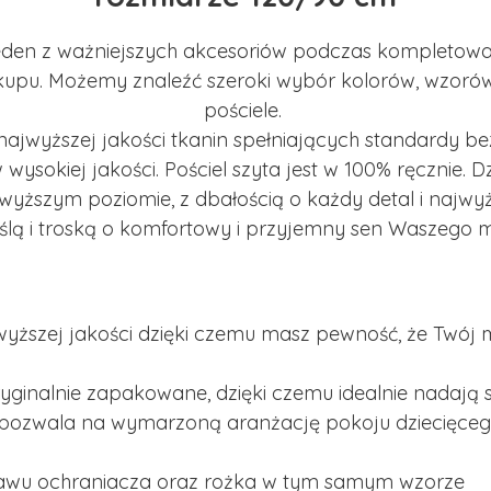
 jeden z ważniejszych akcesoriów podczas kompletow
kupu. Możemy znaleźć szeroki wybór kolorów, wzorów
pościele.
najwyższej jakości tkanin spełniających standardy be
wysokiej jakości. Pościel szyta jest w 100% ręcznie.
yższym poziomie, z dbałością o każdy detal i najwyż
yślą i troską o komfortowy i przyjemny sen Waszego 
ższej jakości dzięki czemu masz pewność, że Twój ma
ryginalnie zapakowane, dzięki czemu idealnie nadają s
zwala na wymarzoną aranżację pokoju dziecięcego 
awu ochraniacza oraz rożka w tym samym wzorze