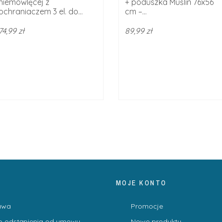
niemowlęcej z
+ poduszka Muślin 76x56
ochraniaczem 3 el. do...
cm –...
74,99 zł
89,99 zł
MOJE KONTO
awa
Promocje
o odstąpienia od umowy
Nowe produkty