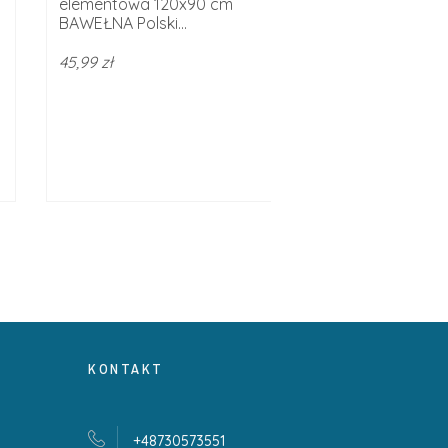
elementowa 120x90 cm
łóżeczka niemow
BAWEŁNA Polski...
120x90 cm...
45,99 zł
42,99 zł
KONTAKT
+48730573551