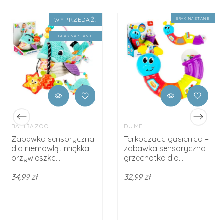
WYPRZEDAŻ!
BRAK NA STANIE
BRAK NA STANIE
BALIBAZOO
DUMEL
Zabawka sensoryczna
Terkocząca gąsienica –
dla niemowląt miękka
zabawka sensoryczna
przywieszka...
grzechotka dla...
34,99 zł
32,99 zł