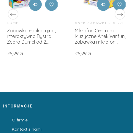
DUMEL
ANEK ZABAWKI DLA DZIECI
Zabawka edukacyjna,
Mikrofon Centrum
interaktywna Bystra
Muzyczne Anek Winfun,
Zebra Dumel od 2...
zabawka mikrofon...
39,99 zł
49,99 zł
INFORMACJE
O firmie
Kontakt z nami