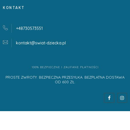
KONTAKT
+48730573551
kontakt@swiat-dziecka.
pl
100% BEZPIECZNE I ZAUFANE PŁATNOŚCI
PROSTE ZWROTY. BEZPIECZNA PRZESYŁKA. BEZPŁATNA DOSTAWA
OD 600 ZŁ.