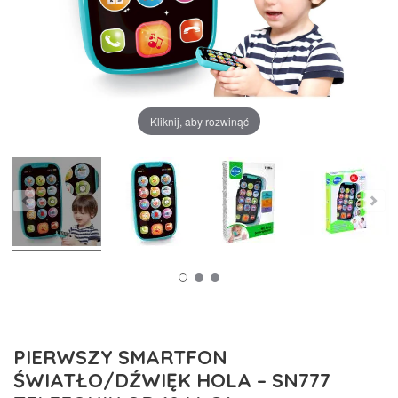
Kliknij, aby rozwinąć
PIERWSZY SMARTFON
ŚWIATŁO/DŹWIĘK HOLA – SN777