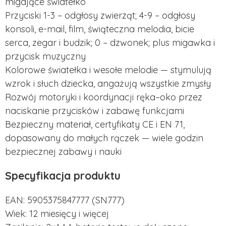
migające światełko
Przyciski 1-3 – odgłosy zwierząt; 4-9 – odgłosy
konsoli, e-mail, film, świąteczna melodia, bicie
serca, zegar i budzik; 0 – dzwonek; plus migawka i
przycisk muzyczny
Kolorowe światełka i wesołe melodie — stymulują
wzrok i słuch dziecka, angażują wszystkie zmysły
Rozwój motoryki i koordynacji ręka–oko przez
naciskanie przycisków i zabawę funkcjami
Bezpieczny materiał, certyfikaty CE i EN 71,
dopasowany do małych rączek — wiele godzin
bezpiecznej zabawy i nauki
Specyfikacja produktu
EAN: 5905375847777 (SN777)
Wiek: 12 miesięcy i więcej