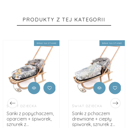
PRODUKTY Z TEJ KATEGORII
BRAK NA STANIE
BRAK NA STANIE
ŚWIAT DZIECKA
ŚWIAT DZIECKA
Sanki z popychaczem,
Sanki z pchaczem
oparciem + śpiworek,
drewniane + ciepły
sznurek z...
śpiworek, sznurek z...