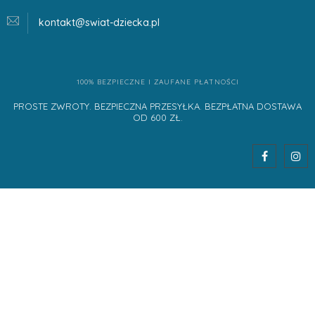
kontakt@swiat-dziecka.
pl
100% BEZPIECZNE I ZAUFANE PŁATNOŚCI
PROSTE ZWROTY. BEZPIECZNA PRZESYŁKA. BEZPŁATNA DOSTAWA
OD 600 ZŁ.