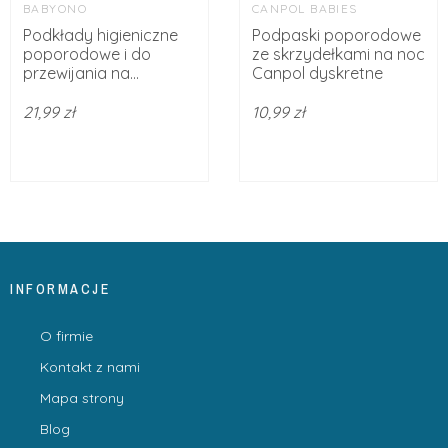
BABYONO
CANPOL BABIES
Podkłady higieniczne
Podpaski poporodowe
poporodowe i do
ze skrzydełkami na noc
przewijania na...
Canpol dyskretne
21,99 zł
10,99 zł
INFORMACJE
O firmie
Kontakt z nami
Mapa strony
Blog