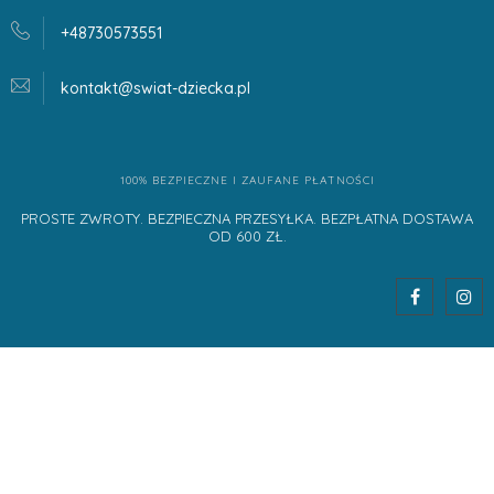
+48730573551
kontakt@swiat-dziecka.
pl
100% BEZPIECZNE I ZAUFANE PŁATNOŚCI
PROSTE ZWROTY. BEZPIECZNA PRZESYŁKA. BEZPŁATNA DOSTAWA
OD 600 ZŁ.