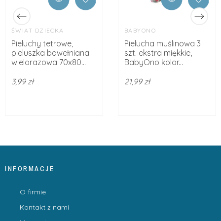
ŚWIAT DZIECKA
BABYONO
Pieluchy tetrowe,
Pielucha muślinowa 3
pieluszka bawełniana
szt. ekstra miękkie,
wielorazowa 70x80...
BabyOno kolor...
3,99 zł
21,99 zł
INFORMACJE
O firmie
Kontakt z nami