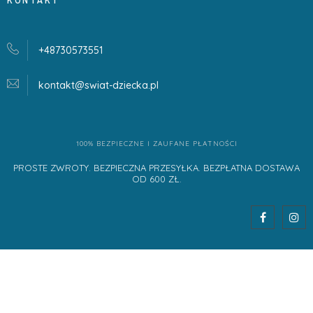
KONTAKT
+48730573551
kontakt@swiat-dziecka.
pl
100% BEZPIECZNE I ZAUFANE PŁATNOŚCI
PROSTE ZWROTY. BEZPIECZNA PRZESYŁKA. BEZPŁATNA DOSTAWA
OD 600 ZŁ.