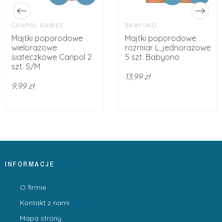
CANPOL BABIES
BABYONO
Majtki poporodowe
Majtki poporodowe
wielorazowe
rozmiar L, jednorazowe
siateczkowe Canpol 2
5 szt. Babyono
szt. S/M
13,99 zł
9,99 zł
INFORMACJE
O firmie
Kontakt z nami
Mapa strony