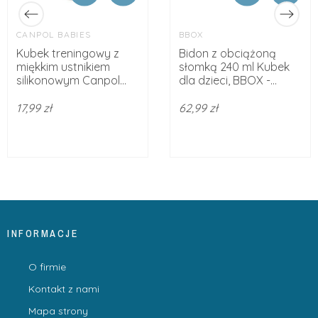
CANPOL BABIES
BBOX
Kubek treningowy z
Bidon z obciążoną
miękkim ustnikiem
słomką 240 ml Kubek
silikonowym Canpol...
dla dzieci, BBOX -...
17,99 zł
62,99 zł
INFORMACJE
O firmie
Kontakt z nami
Mapa strony