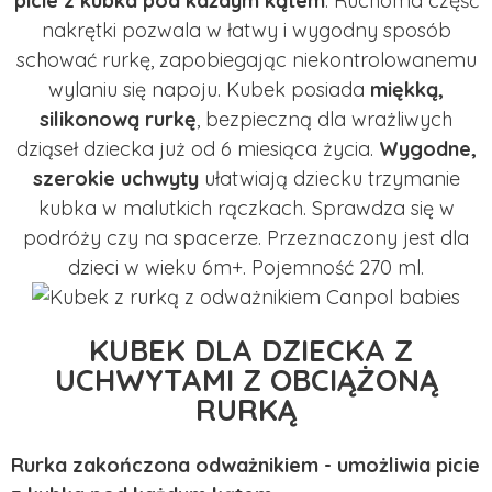
picie z kubka pod każdym kątem
. Ruchoma część
nakrętki pozwala w łatwy i wygodny sposób
schować rurkę, zapobiegając niekontrolowanemu
wylaniu się napoju. Kubek posiada
miękką,
silikonową rurkę
, bezpieczną dla wrażliwych
dziąseł dziecka już od 6 miesiąca życia.
Wygodne,
szerokie uchwyty
ułatwiają dziecku trzymanie
kubka w malutkich rączkach. Sprawdza się w
podróży czy na spacerze. Przeznaczony jest dla
dzieci w wieku 6m+. Pojemność 270 ml.
KUBEK DLA DZIECKA Z
UCHWYTAMI Z OBCIĄŻONĄ
RURKĄ
Rurka zakończona odważnikiem - umożliwia picie