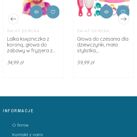
ŚWIAT DZIECKA
ŚWIAT DZIECKA
Lalka księżniczka z
Głowa do czesania dla
koroną, głowa do
dziewczynki, mała
zabawy w fryzjera z...
stylistka,...
34,99 zł
59,99 zł
INFORMACJE
O firmie
Kontakt z nami