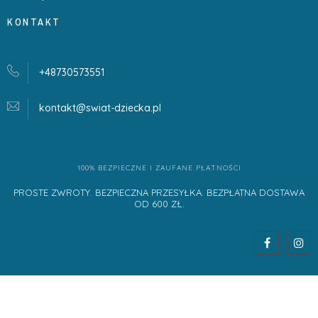
KONTAKT
+48730573551
kontakt@swiat-dziecka.
pl
100% BEZPIECZNE I ZAUFANE PŁATNOŚCI
PROSTE ZWROTY. BEZPIECZNA PRZESYŁKA. BEZPŁATNA DOSTAWA
OD 600 ZŁ.