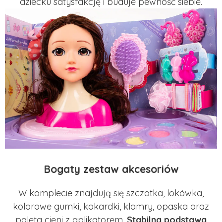
dziecku satysfakcję i buduje pewność siebie.
Bogaty zestaw akcesoriów
W komplecie znajdują się szczotka, lokówka,
kolorowe gumki, kokardki, klamry, opaska oraz
paleta cieni z aplikatorem.
Stabilna podstawa