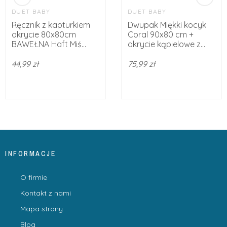
DUET BABY
DUET BABY
Ręcznik z kapturkiem
Dwupak Miękki kocyk
okrycie 80x80cm
Coral 90x80 cm +
BAWEŁNA Haft Miś...
okrycie kąpielowe z...
44,99 zł
75,99 zł
INFORMACJE
O firmie
Kontakt z nami
Mapa strony
Blog