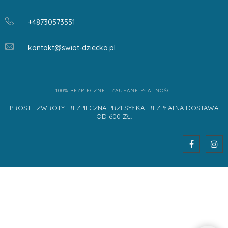
+48730573551
kontakt@swiat-dziecka.
pl
100% BEZPIECZNE I ZAUFANE PŁATNOŚCI
PROSTE ZWROTY. BEZPIECZNA PRZESYŁKA. BEZPŁATNA DOSTAWA
OD 600 ZŁ.