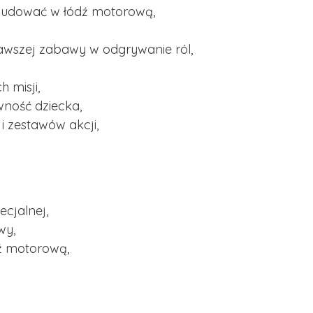
budować w łódź motorową,
awszej zabawy w odgrywanie ról,
 misji,
wność dziecka,
 zestawów akcji,
ecjalnej,
wy,
ź motorową,