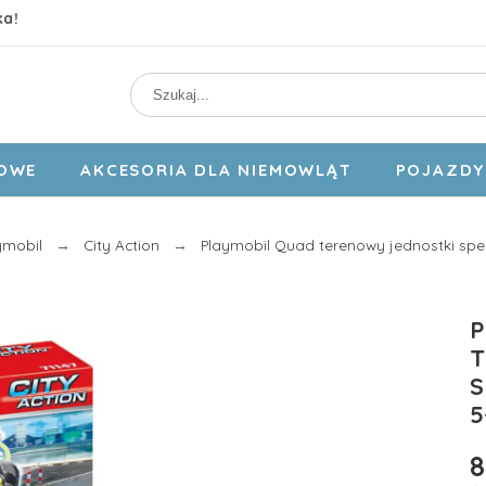
ka!
DOWE
AKCESORIA DLA NIEMOWLĄT
POJAZDY 
ymobil
City Action
Playmobil Quad terenowy jednostki specj
P
T
S
5
8