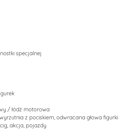
ostki specjalnej
igurek
wy / łódź motorowa
yrzutnia z pociskiem, odwracana głowa figurki
cig, akcja, pojazdy