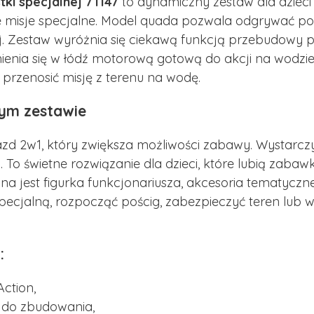
i specjalnej 71147
to dynamiczny zestaw dla dzieci o
e misje specjalne. Model quada pozwala odgrywać pośc
ej. Zestaw wyróżnia się ciekawą funkcją przebudowy 
ienia się w łódź motorową gotową do akcji na wodzie
 przenosić misję z terenu na wodę.
ym zestawie
azd 2w1, który zwiększa możliwości zabawy. Wystarczy
. To świetne rozwiązanie dla dzieci, które lubią zabaw
a jest figurka funkcjonariusza, akcesoria tematyczne
cjalną, rozpocząć pościg, zabezpieczyć teren lub wy
:
ction,
j do zbudowania,